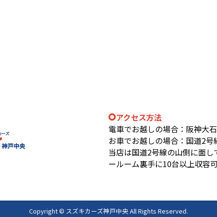
アクセス方法
電車でお越しの場合：阪神大石駅
お車でお越しの場合：国道2号
当店は国道2号線の山側に面し
ールーム裏手に10台以上収容
Copyright © スズキカーズ神戸中央 All Rights Reserved.