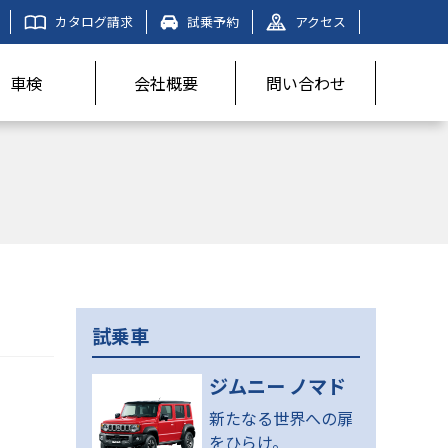
カタログ請求
試乗予約
アクセス
車検
会社概要
問い合わせ
試乗車
ジムニー ノマド
新たなる世界への扉
をひらけ。