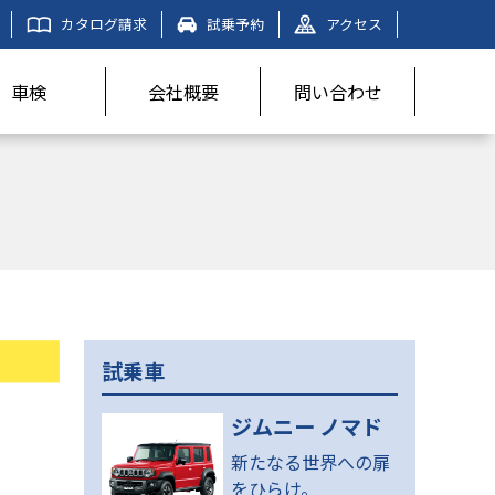
カタログ請求
試乗予約
アクセス
車検
会社概要
問い合わせ
試乗車
ジムニー ノマド
新たなる世界への扉
をひらけ。