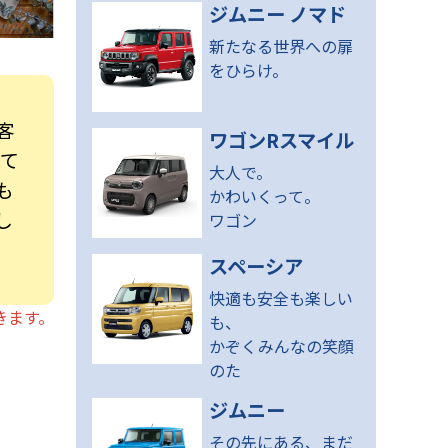
ジムニー ノマド
新たなる世界への扉
をひらけ。
客
ワゴンRスマイル
して
大人で。
も
かわいくって。
し
ワゴン
スペーシア
快適も安全も楽しい
きます。
も、
かぞくみんなの笑顔
のた
ジムニー
その先にある、まだ