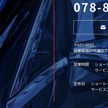
078-
〒657-0045
兵庫県神戸市灘区下河
営業時間
ショール
サービス
定休日
ショール
サービス