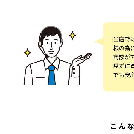
当店で
様の為に
商談が
見ずに
でも安
こん