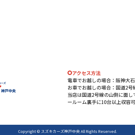
アクセス方法
電車でお越しの場合：阪神大石駅
お車でお越しの場合：国道2号
当店は国道2号線の山側に面し
ールーム裏手に10台以上収容
Copyright © スズキカーズ神戸中央 All Rights Reserved.