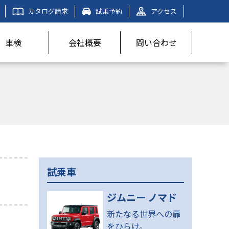
カタログ請求
試乗予約
アクセス
車検
会社概要
問い合わせ
試乗車
ジムニー ノマド
新たなる世界への扉
をひらけ。